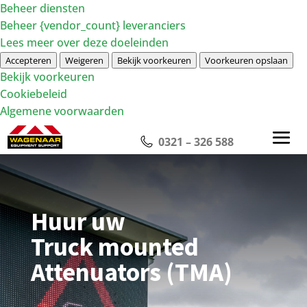
Beheer diensten
Beheer {vendor_count} leveranciers
Lees meer over deze doeleinden
Accepteren
Weigeren
Bekijk voorkeuren
Voorkeuren opslaan
Bekijk voorkeuren
Cookiebeleid
Algemene voorwaarden
0321 – 326 588
Huur uw
Truck mounted
Attenuators (TMA)